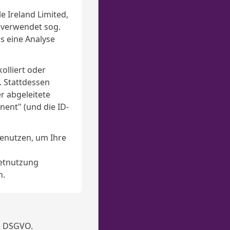
e Ireland Limited,
4 verwendet sog.
s eine Analyse
olliert oder
. Stattdessen
r abgeleitete
nent" (und die ID-
benutzen, um Ihre
netnutzung
n.
a) DSGVO.