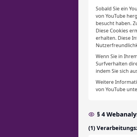
Sobald Sie ein Yo
von YouTube herge
besucht haben. Z
Diese Cookies er
erhalten. Diese I
Nutzerfreundlich
Wenn Sie in Ihrem
Surfverhalten dir
indem Sie sich a
Weitere Informat
von YouTube unte
§ 4 Webanaly
(1) Verarbeitung