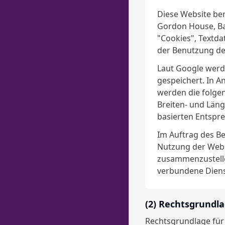
Diese Website ben
Gordon House, Bar
"Cookies", Textda
der Benutzung de
Laut Google werde
gespeichert. In A
werden die folgen
Breiten- und Läng
basierten Entspr
Im Auftrag des Be
Nutzung der Webs
zusammenzustelle
verbundene Diens
(2) Rechtsgrundl
Rechtsgrundlage für 