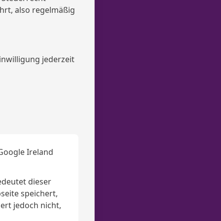
hrt, also regelmäßig
inwilligung jederzeit
Google Ireland
deutet dieser
eite speichert,
rt jedoch nicht,