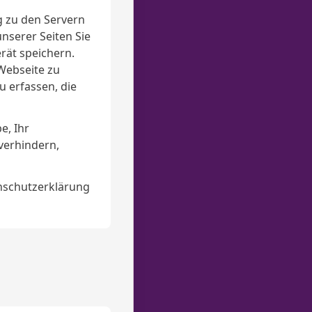
g zu den Servern
nserer Seiten Sie
rät speichern.
Webseite zu
u erfassen, die
e, Ihr
verhindern,
nschutzerklärung