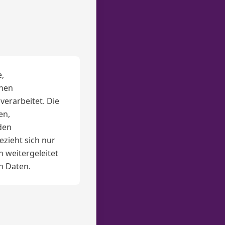
e,
hen
erarbeitet. Die
en,
den
zieht sich nur
n weitergeleitet
n Daten.