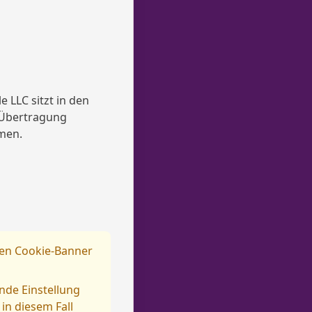
 LLC sitzt in den
 Übertragung
men.
eren Cookie-Banner
nde Einstellung
in diesem Fall